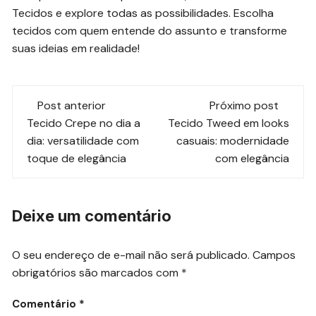
Tecidos e explore todas as possibilidades. Escolha
tecidos com quem entende do assunto e transforme
suas ideias em realidade!
Navegação
Post anterior
Próximo post
de
Tecido Crepe no dia a
Tecido Tweed em looks
dia: versatilidade com
casuais: modernidade
post
toque de elegância
com elegância
Deixe um comentário
O seu endereço de e-mail não será publicado.
Campos
obrigatórios são marcados com
*
Comentário
*