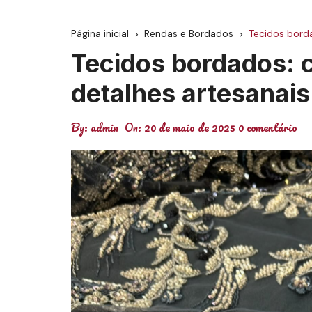
Brocados e Jacquar
Página inicial
Rendas e Bordados
Tecidos borda
Sedas
Tecidos bordados: 
detalhes artesanais
By:
admin
On:
20 de maio de 2025
0 comentário