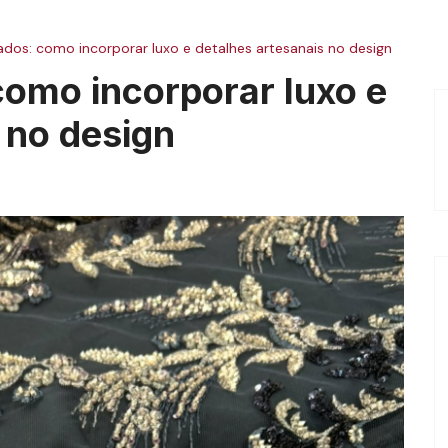
d
Alfaiataria
dos: como incorporar luxo e detalhes artesanais no design
Carnaval
como incorporar luxo e
Casamento
 no design
Debutantes
Festas
Formatura
Inverno
Noiva
Verão